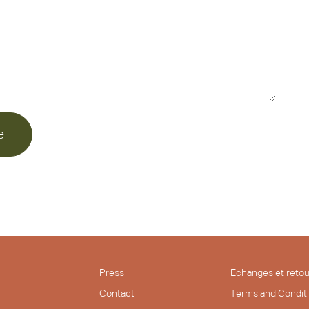
e
Press
Echanges et retou
Contact
Terms and Condit