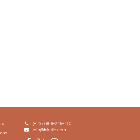
rs
(+237) 696-246-710
info@lakelle.com
ions