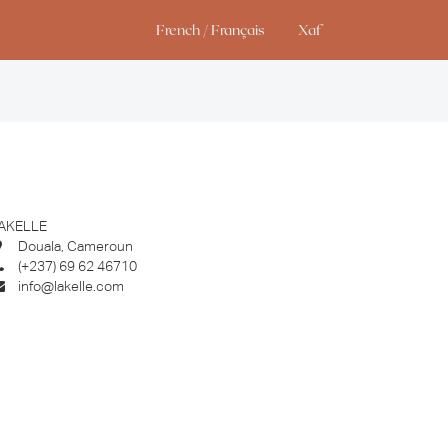
French / Français
Xaf
Studio
AKELLE
Douala, Cameroun
(+237) 69 62 46710
info@lakelle.com